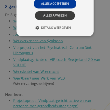
ALLES ACCEPTEREN
8 geselecteerde projecten
De 8 gekozen projecten zijn intussen bekend:
ALLES AFWIJZEN
Werkschakel van Emino
Werkschakel van GTB
DETAILS WEERGEVEN
Job Assist 2.0 van Job-art
Werkverkennen van Synkroon
Vip-project van het Psychiatrisch Centrum Sint-
Hiëronymus
Vindplaatsgerichte of VIP-coach Meetjesland 2.0 van
VOLUIT
Werksleutel van Weerkracht
Weer(baar) naar Werk van WEB
(Werkervaringsbedrijven).
Meer lezen:
Projectoproep ‘Vindplaatsgericht activeren van
personen met gezondheidsuitdagingen’