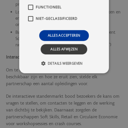
promotor van partnerschap Drones),
FUNCTIONEEL
Lore Baeyens (Coördinator Samen Onderwijs Maken en
ervaringsdeskundige in het opzetten van
NIET-GECLASSIFICEERD
organisatienetwerken), en
Bart Cambré (hoogleraar aan Antwerp Management
ALLES ACCEPTEREN
School en auteur van het boek ‘Organisaties
netwerken, de organisatievorm van de toekomst’)
ALLES AFWIJZEN
Interactieve standenmarkt
DETAILS WEERGEVEN
Om te ontdekken welke verschillende opleidingen
beschikbaar zijn en hoe ze eruit zien, stelde elk
partnerschap een aantal opleidingen voor.
De interactieve standenmarkt bood bezoekers de kans om
vragen te stellen, om contacten te leggen en de werking
van dichtbij te bekijken. Daarnaast zorgden de
partnerschappen Soft Skills, Retail en Circulaire Economie
voor workshopsessies en crash courses.